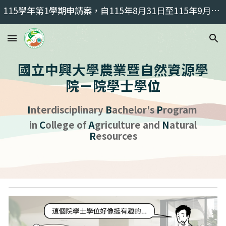
115學年第1學期申請案，自115年8月31日至115年9月18日受理申請
Skip to main content
Skip to navigation
國立中興大學農業暨自然資源學
院
－
院學士學位
I
nterdisciplinary
B
achelor's
P
rogram
in
C
ollege of
A
griculture and
N
atural
R
esources