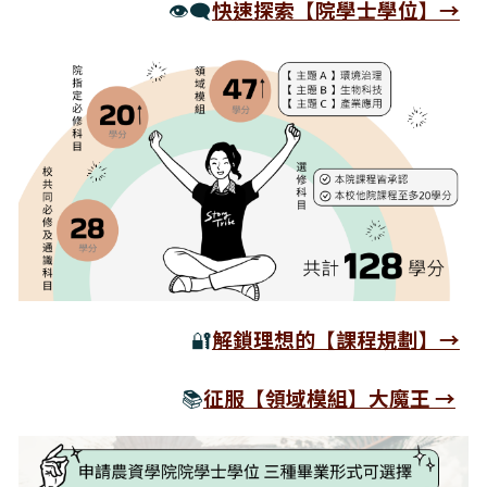
👁️‍🗨️
快速探索【院學士學位】→
🔐
解鎖理想的【課程規劃】→
📚
征服【領域模組】大魔王 →