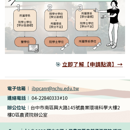
🎯
立即了解【申請點滴】→
電子信箱
︱
ibpcanr@nchu.edu.tw
連絡電話
︱
0
4-22840
333#10
辦公位址
︱
台中市南區興大路145號農業環境科學大樓2
樓D區農資院辦公室